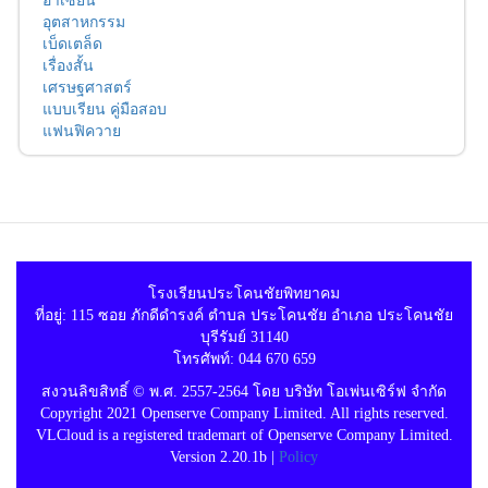
อุตสาหกรรม
เบ็ดเตล็ด
เรื่องสั้น
เศรษฐศาสตร์
แบบเรียน คู่มือสอบ
แฟนฟิควาย
โรงเรียนประโคนชัยพิทยาคม
ที่อยู่: 115 ซอย ภักดีดำรงค์ ตำบล ประโคนชัย อำเภอ ประโคนชัย
บุรีรัมย์ 31140
โทรศัพท์: 044 670 659
สงวนลิขสิทธิ์ © พ.ศ. 2557-2564 โดย บริษัท โอเพ่นเซิร์ฟ จำกัด
Copyright 2021 Openserve Company Limited. All rights reserved.
VLCloud is a registered trademart of Openserve Company Limited.
Version 2.20.1b |
Policy