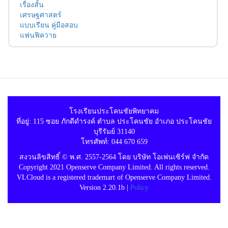
เรื่องสั้น
เศรษฐศาสตร์
แบบเรียน คู่มือสอบ
แฟนฟิควาย
โรงเรียนประโคนชัยพิทยาคม
ที่อยู่: 115 ซอย ภักดีดำรงค์ ตำบล ประโคนชัย อำเภอ ประโคนชัย
บุรีรัมย์ 31140
โทรศัพท์: 044 670 659
สงวนลิขสิทธิ์ © พ.ศ. 2557-2564 โดย บริษัท โอเพ่นเซิร์ฟ จำกัด
Copyright 2021 Openserve Company Limited. All rights reserved.
VLCloud is a registered trademart of Openserve Company Limited.
Version 2.20.1b |
Policy