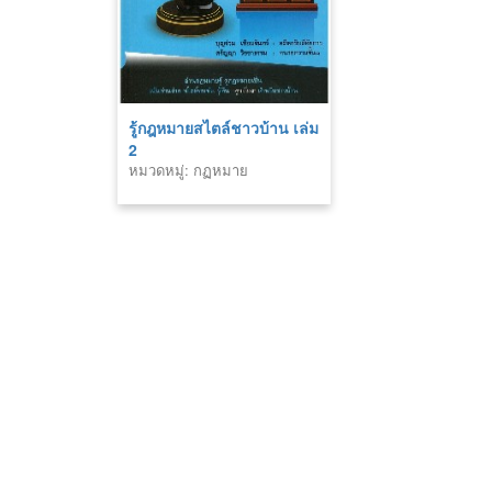
รู้กฎหมายสไตล์ชาวบ้าน เล่ม
2
หมวดหมู่: กฏหมาย