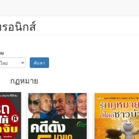
ทรอนิกส์
าม
ค้นหา
กฏหมาย