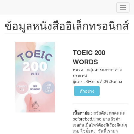
Toggl
navig
ข้อมูลหนังสืออิเล็กทรอนิกส์
ข้าม
ไป
ยัง
เนื้อหา
หลัก
TOEIC 200
WORDS
หมวด : กลุ่มสาระภาษาต่าง
ประเทศ
ผู้แต่ง : ทัชกานต์ ศิริเงินยวง
ตัวอย่าง
เนื้อหาย่อ :
สวัสดีค่ะทุกคนนน
beforebed.time มาแล้วค่า
เจอกันเมื่อไหร่ต้องมีเรื่องดีแน่ๆ
เลย ใช่มั้ยคะ วันนี้เรามา