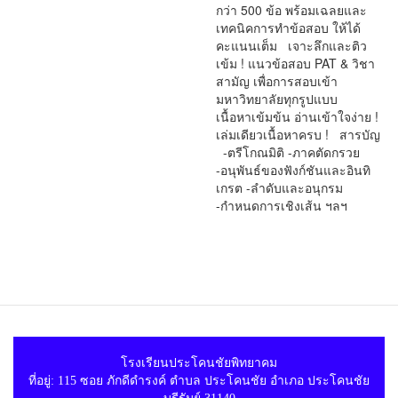
กว่า 500 ข้อ พร้อมเฉลยและ
เทคนิคการทำข้อสอบ ให้ได้
คะแนนเต็ม เจาะลึกและติว
เข้ม ! แนวข้อสอบ PAT & วิชา
สามัญ เพื่อการสอบเข้า
มหาวิทยาลัยทุกรูปแบบ
เนื้อหาเข้มข้น อ่านเข้าใจง่าย !
เล่มเดียวเนื้อหาครบ ! สารบัญ
-ตรีโกณมิติ -ภาคตัดกรวย
-อนุพันธ์ของฟังก์ชันและอินทิ
เกรต -ลำดับและอนุกรม
-กำหนดการเชิงเส้น ฯลฯ
โรงเรียนประโคนชัยพิทยาคม
ที่อยู่: 115 ซอย ภักดีดำรงค์ ตำบล ประโคนชัย อำเภอ ประโคนชัย